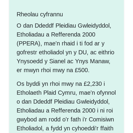
Rheolau cyfrannu
O dan Ddeddf Pleidiau Gwleidyddol,
Etholiadau a Refferenda 2000
(PPERA), mae'n rhaid i ti fod ar y
gofrestr etholiadol yn y DU, ac eithrio
Ynysoedd y Sianel ac Ynys Manaw,
er mwyn rhoi mwy na £500.
Os byddi yn rhoi mwy na £2,230 i
Etholaeth Plaid Cymru, mae'n ofynnol
o dan Ddeddf Pleidiau Gwleidyddol,
Etholiadau a Refferenda 2000 i ni roi
gwybod am rodd o'r fath i'r Comisiwn
Etholiadol, a fydd yn cyhoeddi'r ffaith