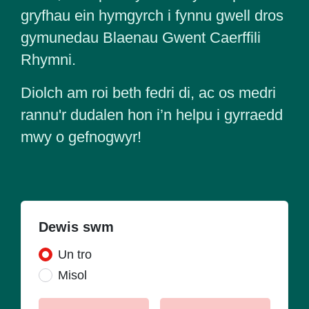
gryfhau ein hymgyrch i fynnu gwell dros
gymunedau Blaenau Gwent Caerffili
Rhymni.
Diolch am roi beth fedri di, ac os medri
rannu'r dudalen hon i’n helpu i gyrraedd
mwy o gefnogwyr!
Dewis swm
Donation frequency
Un tro
Misol